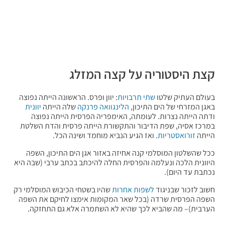
קצת היסטוריה על קצה המזלג
בעולם העתיק שלטו
שתי תרבויות
: יוון ופרס. הראשונה הייתה נפוצה
באגן המזרחי של הים התיכון,
הלינגוואה פרנקה
שלה הייתה
יוונית
ודתה הייתה נצרות. לעומתה, האימפריה הפרסית הייתה נפוצה
במרכז אסיה, שפת הדיבור והתקשורת הייתה פרסית והדת השלטת
הייתה
זורואסטריות
. ואז הגיע הנביא מוחמד ושינה הכל.
ככל שהשלטון המוסלמי קנה אחיזה באזור אגן הים התיכון, השפה
היוונית הלכה ונעלמה והפרסית החלה להיכתב בכתב ערבי (שבה היא
נכתבת עד היום).
חשוב לזכור שבניגוד
לשפות אחרות
שהיו בשטחי הכיבוש המוסלמי רק
השפה הפרסית שרדה (בכל שאר המקומות אימצו לחיקם את השפה
הערבית)– מה שהביא לכך שהיא לא השתמרה אלא גם התחזקה.