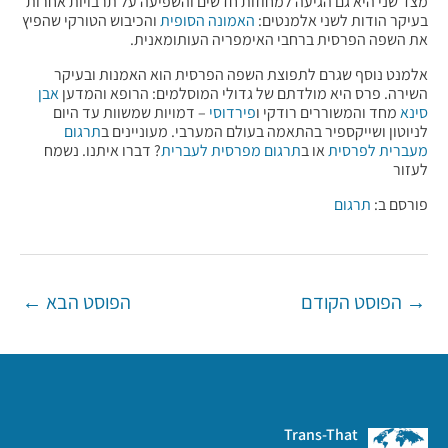
מצד שני היא גם הגיעה למחוזות חדשים והשפיעה על תרבויות אחרות
בעיקר הודות לשני אלמנטים:
האמונה הסופית
והכיבוש הטורקי שהפיץ
את השפה הפרסית ברחבי האימפריה העותומאנית.
אלמנט נוסף שגרם לתפוצת השפה הפרסית הוא האמנות ובעיקר
השירה. פרס היא מולדתם של גדולי המוסלמים: הרופא והמדען
אבן
סינא
מחד והמשוררים רודקי ו
פירדוסי
– דמויות שמשוות עד היום
לניוטון ושייקספיר בהתאמה בעולם המערבי. מעוניינים ב
תרגום
מעברית לפרסית
או ב
תרגום מפרסית לעברית
? דברו איתנו. נשמח
לעזור
פורסם ב:
תרגום
Post
→
הפוסט הקודם
הפוסט הבא
←
navigation
Trans-That