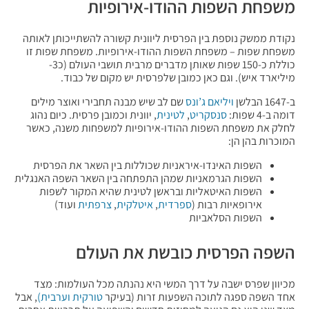
משפחת השפות ההודו-אירופיות
נקודת ממשק נוספת בין הפרסית ליוונית קשורה להשתייכותן לאותה
משפחת שפות – משפחת השפות ההודו-אירופיות. משפחת שפות זו
כוללת כ-150 שפות שאותן מדברים מרבית תושבי העולם (כ3-
מיליארד איש). וגם כאן כמובן שלפרסית יש מקום של כבוד.
ב-1647 הבלשן
ויליאם ג’ונס
שם לב שיש מבנה תחבירי ואוצר מילים
דומה ב-4 שפות:
סנסקריט
,
לטינית
, יוונית וכמובן פרסית. כיום נהוג
לחלק את משפחת השפות ההודו-אירופיות למשפחות משנה, כאשר
המוכרות בהן הן:
השפות האינדו-איראניות שכוללות בין השאר את הפרסית
השפות הגרמאניות שמהן התפתחה בין השאר השפה האנגלית
השפות האיטאליות ובראשן לטינית שהיא המקור לשפות
אירופאיות רבות (
ספרדית
,
איטלקית
,
צרפתית
ועוד)
השפות הסלאביות
השפה הפרסית כובשת את העולם
מכיוון שפרס ישבה על דרך המשי היא נהנתה מכל העולמות: מצד
אחד השפה ספגה לתוכה השפעות זרות (בעיקר
טורקית
וערבית)
, אבל