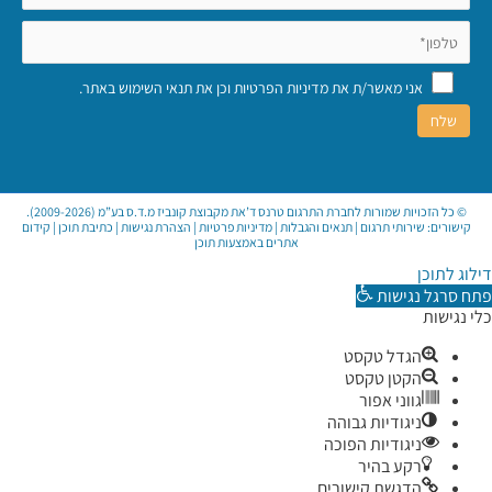
אני מאשר/ת את
מדיניות הפרטיות
וכן את
תנאי השימוש באתר
.
© כל הזכויות שמורות לחברת התרגום טרנס ד’את מקבוצת קונביז מ.ד.ס בע”מ (2009-2026).
קישורים:
שירותי תרגום
|
תנאים והגבלות
|
מדיניות פרטיות
|
הצהרת נגישות
|
כתיבת תוכן
|
קידום
אתרים באמצעות תוכן
דילוג לתוכן
פתח סרגל נגישות
כלי נגישות
הגדל טקסט
הקטן טקסט
גווני אפור
ניגודיות גבוהה
ניגודיות הפוכה
רקע בהיר
הדגשת קישורים