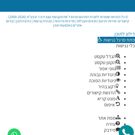
© כל הזכויות שמורות לחברת התרגום טרנס ד’את מקבוצת קונביז מ.ד.ס בע”מ (2009-2026).
קישורים:
שירותי תרגום
|
תנאים והגבלות
|
מדיניות פרטיות
|
הצהרת נגישות
|
כתיבת תוכן
|
קידום
אתרים באמצעות תוכן
דילוג לתוכן
פתח סרגל נגישות
כלי נגישות
הגדל טקסט
הקטן טקסט
גווני אפור
ניגודיות גבוהה
ניגודיות הפוכה
רקע בהיר
הדגשת קישורים
פונט קריא
איפוס
מפת אתר
עזרה
פידבק