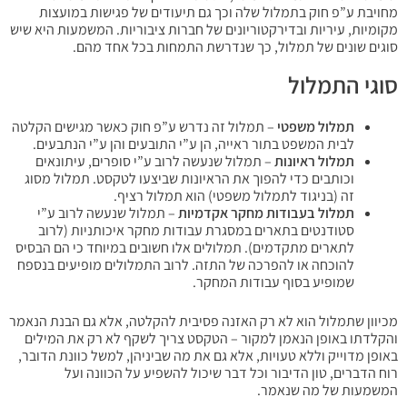
מחויבת ע”פ חוק בתמלול שלה וכך גם תיעודים של פגישות במועצות
מקומיות, עיריות ובדירקטוריונים של חברות ציבוריות. המשמעות היא שיש
סוגים שונים של תמלול, כך שנדרשת התמחות בכל אחד מהם.
סוגי התמלול
תמלול משפטי
– תמלול זה נדרש ע”פ חוק כאשר מגישים הקלטה
לבית המשפט בתור ראייה, הן ע”י התובעים והן ע”י הנתבעים.
תמלול ראיונות
– תמלול שנעשה לרוב ע”י סופרים, עיתונאים
וכותבים כדי להפוך את הראיונות שביצעו לטקסט. תמלול מסוג
זה (בניגוד לתמלול משפטי) הוא תמלול רציף.
תמלול בעבודות מחקר אקדמיות
– תמלול שנעשה לרוב ע”י
סטודנטים בתארים במסגרת עבודות מחקר איכותניות (לרוב
לתארים מתקדמים). תמלולים אלו חשובים במיוחד כי הם הבסיס
להוכחה או להפרכה של התזה. לרוב התמלולים מופיעים בנספח
שמופיע בסוף עבודות המחקר.
מכיוון שתמלול הוא לא רק האזנה פסיבית להקלטה, אלא גם הבנת הנאמר
והקלדתו באופן הנאמן למקור – הטקסט צריך לשקף לא רק את המילים
באופן מדוייק וללא טעויות, אלא גם את מה שביניהן, למשל כוונת הדובר,
רוח הדברים, טון הדיבור וכל דבר שיכול להשפיע על הכוונה ועל
המשמעות של מה שנאמר.