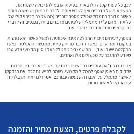
לכן, כל טעות קטנה (ולו באות, בפיסוק או במילה) יכולה לשנות את
המשמעות של הדברים ואף לשבש אותם. לדברים כמובן יש משנה תוקף
כאשר מדובר בתמלול שכולל מספר דוברים (מה שמצריך זיהוי קולי של
כל אחד מהם ע”י המתמלל) שלעיתים מדברים ביחד, נכנסים זה לדברי
זה, קוטעים אחד את דברי השני ועוד.
בנוסף, לעיתים איכות ההקלטה אינה איכותית (למשל כאשר היא נעשית
במקום הומה אדם, כאשר הדובר מרוחק פיזית ממכשיר ההקלטה, כאשר
ההקלטה ישנה ועוד) – מה שמצריך מתמלל בעל ניסיון מקצועי וידע טכני
שיודע להתגבר על מכשולים אלו ואחרים.
אנו בטרנס ד’את עובדים כבר שנים רבות עם משרדי עורכי דין וחברות
שזקוקים באופן שוטף לתמלול מקצועי. נשמח לסייע גם לכם ואם תזדקקו
לאישור מתמלל על העבודה שנעשה עבורכם, אמרו לנו זאת ותקבלו יחד
עם התמלול אישור חתום.
לקבלת פרטים, הצעת מחיר והזמנה