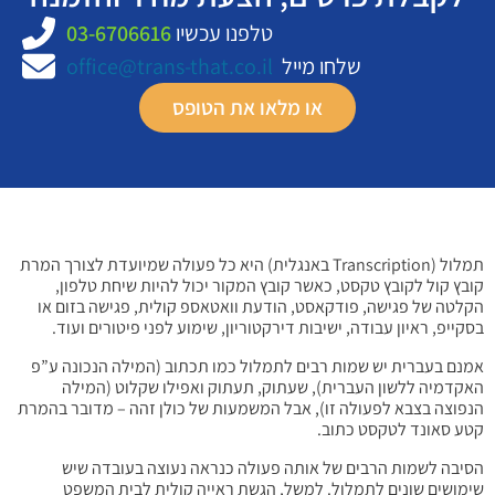
טלפנו עכשיו
03-6706616
שלחו מייל
office@trans-that.co.il
או מלאו את הטופס
תמלול (Transcription באנגלית) היא כל פעולה שמיועדת לצורך המרת
קובץ קול לקובץ טקסט, כאשר קובץ המקור יכול להיות שיחת טלפון,
הקלטה של פגישה, פודקאסט, הודעת וואטאספ קולית, פגישה בזום או
בסקייפ, ראיון עבודה, ישיבות דירקטוריון, שימוע לפני פיטורים ועוד.
אמנם בעברית יש שמות רבים לתמלול כמו תכתוב (המילה הנכונה ע”פ
האקדמיה ללשון העברית), שעתוק, תעתוק ואפילו שקלוט (המילה
הנפוצה בצבא לפעולה זו), אבל המשמעות של כולן זהה – מדובר בהמרת
קטע סאונד לטקסט כתוב.
הסיבה לשמות הרבים של אותה פעולה כנראה נעוצה בעובדה שיש
שימושים שונים לתמלול. למשל, הגשת ראייה קולית לבית המשפט