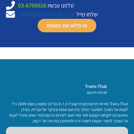
טלפנו עכשיו
03-6706616
שלחו מייל
office@trans-that.co.il
או מלאו את הטופס
Trans-That
שירותי תרגום
Trans-That שירותי תרגום (מבית קונביז מ.ד.ס בע”מ) הוקמה בשנת 2009 כדי
לענות על הצורך המתגבר והולך בתרגום שפות ובעיקר של עברית. בעידן
האינטרנט לקוחות זקוקים יותר מאי פעם לשירות תרגום מהיר ואמין שיוכל לענות
על הצורך להמיר טקסט לשפה זרה ולעיתים בהתראה של דקות.