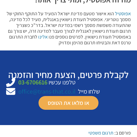
אפוסטיל
הוא אישור מטעם מדינת ישראל המעיד על התוקף החוקי של
מסמך נוטריוני. אפוסטיל תעודת נישואין באנגלית, מעיד לכל מדינה,
שהתעודה משמשת מסמך רשמי במדינת ישראל. בדר”כ כשצריך
תרגום תעודת נישואין לאנגלית לצורך מעבר למדינה זרה, יש צורך גם
באפוסטיל תעודת נישואין. לפרטים נוספים פנו
אלינו
לחברת התרגום
טרנס דאת והבטיחו תרגום מהימן ומדויק
לקבלת פרטים, הצעת מחיר והזמנה
טלפנו עכשיו
03-6706616
שלחו מייל
office@trans-that.co.il
או מלאו את הטופס
פורסם ב:
תרגום משפטי