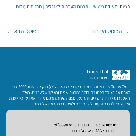
תגיות:
תעודת נישואין
|
תרגום מעברית לאנגלית
|
תרגום תעודות
Post
→
הפוסט הקודם
הפוסט הבא
←
navigation
Trans-That
שירותי תרגום
Trans-That שירותי תרגום (מבית קונביז מ.ד.ס בע”מ) הוקמה בשנת 2009 כדי
לענות על הצורך המתגבר והולך בתרגום שפות ובעיקר של עברית. בעידן
האינטרנט לקוחות זקוקים יותר מאי פעם לשירות תרגום מהיר ואמין שיוכל לענות
על הצורך להמיר טקסט לשפה זרה ולעיתים בהתראה של דקות.
office@trans-that.co.ill
03-6706616
רחוב הרצל 18 כניסה א’ חדרה