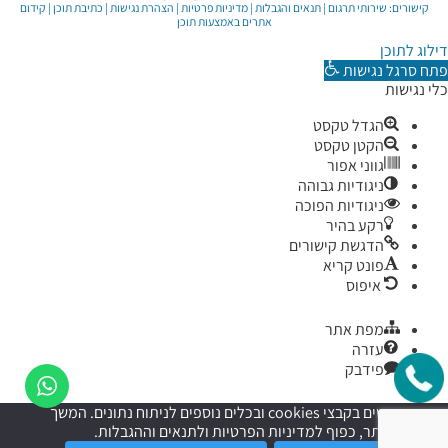
קישורים:
שירותי תרגום
|
תנאים והגבלות
|
מדיניות פרטיות
|
הצהרת נגישות
|
כתיבת תוכן
|
קידום
אתרים באמצעות תוכן
דילוג לתוכן
פתח סרגל נגישות
כלי נגישות
הגדל טקסט
הקטן טקסט
גווני אפור
ניגודיות גבוהה
ניגודיות הפוכה
רקע בהיר
הדגשת קישורים
פונט קריא
איפוס
מפת אתר
עזרה
פידבק
אנו משתמשים בקבצי cookies ובכלים נוספים לניתוח נתונים. המשך
השימוש באתר, כפוף למדיניות הפרטיות ולתנאים וההגבלות.