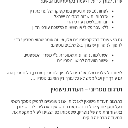
עו”ד. לצורך כך עליו לעמוד בקריטריונים הבאים:
לפחות 10 שנות ניסיון בפרקטיקה של עריכת דין
אזרחות ותושבות במדינת ישראל
חברות בלשכת עורכי הדין
ללא עבר פלילי או השעייה מלשכת עורכי הדין
גם מי שעומד בכל קריטריונים אלו, אין זה אומר שהוא נוטריון! כדי
להפוך לנוטריון יש צורך ב-2 שלבים נוספים:
השתלמות נוטריונית שמוכרת ע”י משרד המשפטים
אישור הוועדה לרישוי נוטריונים
לאחר כל שלבים אלו, עו”ד יכול להפוך לנוטריון. אם כן, כל נוטריון הוא
גם עורך דין אבל ממש לא כל עורך דין הוא גם נוטריון…
תרגום נוטריוני – תעודת נישואין
בתרגום תעודת נישואין לאנגלית, אנו מעוניניים להפיק מסמך רשמי
בעל תוקף חוקי לכל דבר – תעודת נישואין באנגלית. לכן יש צורך
באישור וחתימה של נוטריון, שסמכותו כפי שציינו לעיל מתקפת את
התעודה מבחינה חוקית.