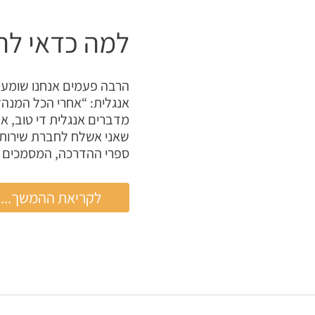
למה כדאי לה
הרבה פעמים אנחנו שומעי
אנגלית: “אחרי הכל המנהל
מדברים אנגלית די טוב, 
שאני אשלח לחברת שירותי 
ספרי ההדרכה, המסמכים א
למה
לקריאת ההמשך...
כדאי
להיעזר
בחברת
תרגום?