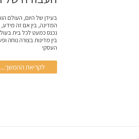
בוחרים
בה
בעידן של היום, העולם הו
המדינה, בין אם זה מידע, 
נכנס כמעט לכל בית בעול
בין מדינות בצורה נוחה ופ
העסקי
כל
לקריאת ההמשך...
מה
שכדאי
ללקוח
לדעת
על
אופן
העבודה
של
חברות
תרגום