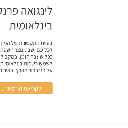
לינגואה פרנ
בינלאומית
בעיית התקשורת של המין 
לכל עם ושבט נוצרה שפה 
ככל שעבר הזמן. במקביל עם
לשמש כשפות בינלאומיות ו
על פני כדור הארץ. באירופה
לינגואה
לקריאת ההמשך...
פרנקה
–
בחיפוש
אחר
שפה
בינלאומית