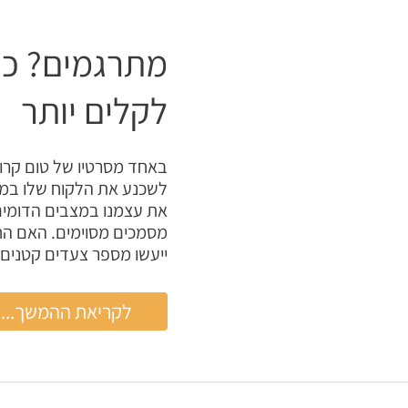
שאתה
חייב
לדעת
מתרגמים? כך
לקלים יותר
באחד מסרטיו של טום קרוז,
לשכנע את הלקוח שלו במיל
את עצמנו במצבים הדומים 
מסמכים מסוימים. האם החיי
ייעשו מספר צעדים קטנים ל
מתרגמים?
לקריאת ההמשך...
כך
תהפכו
את
החיים