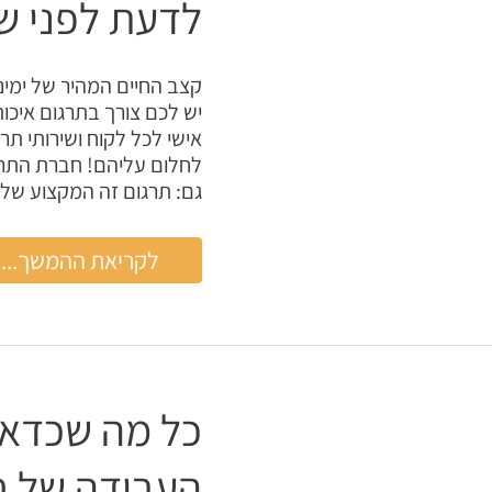
לדעת לפני ש
קצב החיים המהיר של ימינו 
יש לכם צורך בתרגום איכותי
אישי לכל לקוח ושירותי תר
לחלום עליהם! חברת התרגו
גם: תרגום זה המקצוע שלנ
חברת
לקריאת ההמשך...
תרגום
–
כל
מה
שכדאי
לכם
כל מה שכדאי
לדעת
לפני
העבודה של ח
שאתם