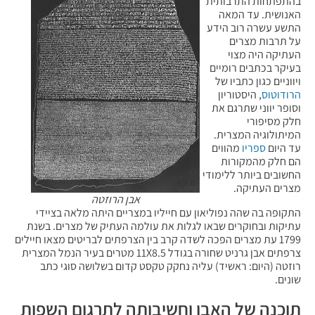
בהתפתחות התרבותית
האנושית. עד המאה
התשע עשרה רוב הידע
על תרבות מצרים
העתיקה היה מצוי
בעיקר בכתבים רומיים
ויווניים כגון כתביו של
הרודוטוס
, היסטוריון
וסופר יווני שתרגם את
חלק מסיפורי
המיתולוגיה המצרית.
עד היום
ספריו
מהווים
הם חלק מהמקורות
החשובים ביותר ללימודי
מצרים העתיקה.
אבן הרוזטה
התקופה בה שהה נפוליאון עם חייליו במצריים היתה מלאה בציידי
עתיקות ובחוקרים שבאו לגלות את עולמה העתיק של מצרים. בשנת
1799 עת מצרים הפכה לשדה קרב בין הצרפתים לבריטים מצאו חיילים
צרפתים אבן גרניט שחורה בגודל 11X8.5 מטרים בעיר הנמל המצרית
רוזטה (היום: ראשיד) עליה נחקק טקסט קדום בשלושה סוגי כתב
שונים.
תוכנה של האבן וחשיבותה לתרגום השפות