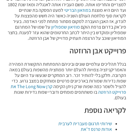
למצריים והחרימו אותה. משם העבירו אותה לאנגליה ומאז שנת 1802
ועד היום היא מוצגת
במוזאון הבריטי
למעט הפסקה בת שנתיים
לקראת סוף מלחמת העולם השניה כאשר היה חשש מהפצצות על
לונדון, אז האבן הועברה למקום מסתור מתחת לפני האדמה. בעיר
פיג’אק בדרום צרפת הוקם
מוזיאון שמפוליון
על שמו של המתרגם
שמפוליון ומוקדש בין היתר לכתב החרטומים שהוא עזר לפענח. בחצר
המוזיאון שוכב על הרצפה תעתיק מדוייק של אבן הרוזטה.
פרוייקט אבן הרוזטה
בגלל תהליכים עולמיים שונים וביניהם התפתחות התקשורת המהירה
והאמריקניזציה צפויות להעלם יותר ממחצית מהשפות בעולם במאה
הקרובה. חלקן בלי להותיר זכר. רוב המחקרים שנעשו עד היום על
שפות נדירות שמורות בארכיונים פרטיים ומוחזקים במצב גרוע. כדי
להציל ולשמר כמה שפות שרק ניתן הקימה
קרן The Long Now את
פרוייקט הרוזטה
בו משתתפים מומחים ודוברי שפות נדירות שונות
בעולם.
לקריאה נוספת
שירותי תרגום מעברית לערבית
אודות טרנס ד’את