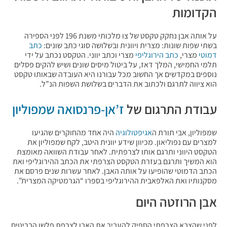
הקדומות
על אותה אבן נחקק טקסט של צו מלכותי משנת 196 לפני הספירה
בשתי שפות שונות: מצרית ויוונית ובשלושה סוגי כתב שונים:
כתב
דמוטי
מצרי,
כתב הירוגליפי
מצרי וכתב יווני. הטקסט נכתב על ידי
תלמי החמישי, המלך דאז, על ביטול מיסים שונים ושיש להקים פסלים
נוספים במקדשים אך החשוב מכל עבורנו היא העובדה שבאותו טקסט
הוא ציווה לתרגם ולכתוב את הדברים בשלושת השפות הנ”ל.
עבודת התרגום של
ז’אן-פרנסואה שמפוליון
שמפוליון, אבי תורת ה
אגיפטולוגיה
היה אחד מהחוקרים שהגיעו
למצרים עם נפוליאון. מכיוון שידע יוונית היטב, לקח שמפוליון את
הטקסט היווני ותרגם אותו לצרפתית. לאחר עבודת השוואה מאומצת
הוא המשיך ותרגם בעזרת הטקסט הצרפתי את הכתב ההירוגליפי ואת
הכתב הדמוטי שהופיעו על אותה האבן. לאחר עשרות שנים פרסם את
מסקנותיו ואת האלפאבית ההירוגליפי בספרו “הגרמטיקה המצרית”.
אבן הרוזטה היום
לפני שהצבא הצרפתי הספיק להעביר את האבן לצרפת פלשו הבריטים