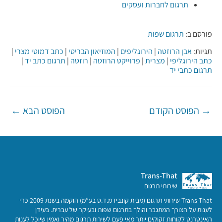
תרגום לחברות ועסקים
פורסם ב:
תרגום שפות
תגיות:
אבן הרוזטה
|
הירוגליפים
|
המוזיאון הבריטי
|
כתב דמוטי מצרי
|
כתב הירוגליפי
|
מצרית
|
פרוייקט הרוזטה
|
רוזטה
|
תרגום כתב יד
|
תרגום כתבי יד
Post
→
הפוסט הקודם
הפוסט הבא
←
navigation
Trans-That
שירותי תרגום
Trans-That שירותי תרגום (מבית קונביז מ.ד.ס בע”מ) הוקמה בשנת 2009 כדי
לענות על הצורך המתגבר והולך בתרגום שפות ובעיקר של עברית. בעידן
האינטרנט לקוחות זקוקים יותר מאי פעם לשירות תרגום מהיר ואמין שיוכל לענות