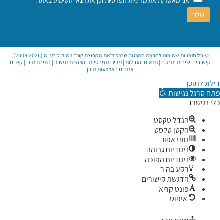
אני מאשר/ת את
מדיניות הפרטיות
וכן את
תנאי השימוש באתר
.
© כל הזכויות שמורות לחברת התרגום טרנס ד’את מקבוצת קונביז מ.ד.ס בע”מ (2009-2026).
קישורים:
שירותי תרגום
|
תנאים והגבלות
|
מדיניות פרטיות
|
הצהרת נגישות
|
כתיבת תוכן
|
קידום
אתרים באמצעות תוכן
דילוג לתוכן
פתח סרגל נגישות
כלי נגישות
הגדל טקסט
הקטן טקסט
גווני אפור
ניגודיות גבוהה
ניגודיות הפוכה
רקע בהיר
הדגשת קישורים
פונט קריא
איפוס