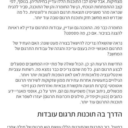
מצחיקות. אבל שימו לב! התוכנות הללו עדיין בחיתוליהן. בנוסף, לפי
קצב ההתפתחות הנוכחי, הן של החומרה והן של התוכנה, סביר להניח
שנראה מהר משציפינו תוצאות תרגום הוגנות ורלוונטיות. כל מה
שנדרש הוא מחשב חזק ותוכנת תרגום טובה עוד יותר.
החומרה כבר פה. התוכנה גם ועדיין, עבודות התרגום עדיין לא ראויות
להצגה בציבור. אם כן, מה פספסנו?
נראה שהשאלה צריכה להישאל בצורה מעט שונה: האם העתיד של
התרגום האנושי יהיה בעצם עריכה והגהה של עבודות התרגום של
המחשב?
החדשות הרעות הן: כן. הכול שאלה של מתי יהיו המחשבים מסוגלים
לבצע תרגום הגון. כל מה שהם צריכים כבר נמצא פה. רשתות עצביות
ואינטליגנציה מלאכותית לאט לאט הופכות לטובות יותר ויותר.
הגילויים בתעשיות אחרות עתירות ממון שזקוקות לשירותי תרגום
אוטומטי (בקרות תנועה ותקשורת צבאיות ואזרחיות כגון זיהוי
מכשולים, ניתוב ועוד) משפיעות גם הם. ויתר על כן, אוספי מאגרי ידע
כתובים (כגון ויקיפדיה, מילונים וזכרונות תרגום) יעזרו לשפר את
תוכנות התרגום עוד יותר.
הדרך בה תוכנות תרגום עובדות
בפועל, רוב התרגום שהתוכנות הללו עושות הוא תרגום של מילה אחרי