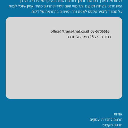
לענות על הצורך המתגבר והולך בתרגום שפות ובעיקר של עברית. בעידן
האינטרנט לקוחות זקוקים יותר מאי פעם לשירות תרגום מהיר ואמין שיוכל לענות
על הצורך להמיר טקסט לשפה זרה ולעיתים בהתראה של דקות.
office@trans-that.co.ill
03-6706616
רחוב הרצל 18 כניסה א’ חדרה
אודות
תרגום לחברות ועסקים
תרגום מקצועי