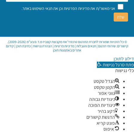
אני מאשר/ת את
מדיניות הפרטיות
וכן את
תנאי השימוש באתר
.
© כל הזכויות שמורות לחברת התרגום טרנס ד’את מקבוצת קונביז מ.ד.ס בע”מ (2009-2026).
קישורים:
שירותי תרגום
|
תנאים והגבלות
|
מדיניות פרטיות
|
הצהרת נגישות
|
כתיבת תוכן
|
קידום
אתרים באמצעות תוכן
דילוג לתוכן
פתח סרגל נגישות
כלי נגישות
הגדל טקסט
הקטן טקסט
גווני אפור
ניגודיות גבוהה
ניגודיות הפוכה
רקע בהיר
הדגשת קישורים
פונט קריא
איפוס