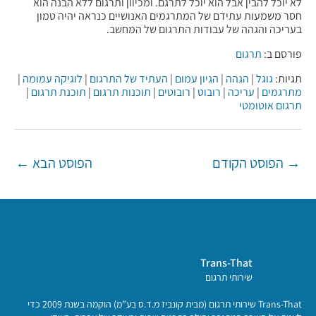
לא יוכל להבין אבל הוא יוכל לתרגם. ומכיוון ותרגום ללא הבנה הוא
חסר משמעות עתידם של המתרגמים האנושיים כנראה יהיה טמון
בעריכה והגהה של עבודות התרגום של המחשב.
פורסם ב:
תרגום
תגיות:
גוגל
|
הגהה
|
הגיון עמום
|
העתיד של התרגום
|
לוגיקה עמומה
|
מתרגמים
|
עריכה
|
רובוט
|
רובוטים
|
תוכנות תרגום
|
תוכנת תרגום
|
תרגום אוטומטי
Post
→
הפוסט הקודם
הפוסט הבא
←
navigation
Trans-That
שירותי תרגום
Trans-That שירותי תרגום (מבית קונביז מ.ד.ס בע”מ) הוקמה בשנת 2009 כדי