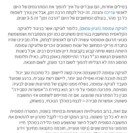
במילים אחרות, הם עובדים על איך להפוך את המתרגמים של היום
לאנשי
עריכה
והגהה. זה יכול לקחת הרבה זמן, אבל אין צורך לשמוח
כל כך מהר, בעולם המחשבים של היום “הרבה זמן” זה 3-5 שנים.
לוגיקה עמומה (הגיון עמום)
, כלומר לוגיקה אשר בניגוד ללוגיקה
הקלאסית מתחשבת בגורמים משתנים כמו זמן והסתברות ושמשמשת
מנועי תרגום אוטומטי עשויה לגרום לאנשים לצחוק. אלה מבינינו שהיו
בחברת פריקי המחשב של שנות השמונים זוכרים שלוגיקה עמומה
היוותה נושא שיחה קבוע בקבוצות דיון ומגזינים רבים. אבל בשנות
התשעים הנושא הנ”ל נעדר התייחסות באופן בולט, כאילו חלומות
מהסוג הזה לא הצליחו להפוך לשום דבר מוצק, לשום תוצאה.
לוגיקה עמומה לכשעצמה אינה קשה ליישום. כל מתכנת טוב יכול
לבנות תוכנה שכזו ואפילו טוב יותר, ליישם רשת עצבית. ברגע שפועל
מעבד לוגיקה עמומה, נשלח ממנו מקבץ של פתרונות שונים לבעיה
מסוימת. פתרונה הסופי על פי רוב הוא בחירת ה”אפשרות הסבירה”
מבין כל הפתרונות שהוצעו. אם זה מתייחס לשחמט אזי התשובה
פשוטה: אפשרות סבירה = לנצח במהלך הנוכחי, במשחק.
עם זאת, ברוב הפעילויות האנושיות ובמיוחד בשפה, המטרה הסופית
היא לא כל כך פשוטה. ברוב המקרים כדי לקבל פתרון יש להתאים את
התשובה הסופית לשכל הישר שהושפע מאז הלידה במהלך חייו
מהמוני גורמים שונים (ניסוי וטעייה, חוכמה כתוצאה מחינוך וידע