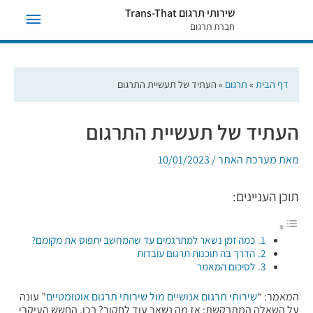
תפריט
שירותי תרגום Trans-That
חברת תרגום
ראשי
דף הבית
»
תרגום
»
העתיד של תעשיית התרגום
העתיד של תעשיית התרגום
מאת
מערכת האתר
/
10/01/2023
תוכן העניינים:
כמה זמן נשאר למתרגמים עד שהמחשב יתפוס את מקומם?
הדרך בה תוכנות תרגום עובדות
לסיכום המאמר
המאמר: “
שירותי תרגום אנושיים מול שירותי תרגום אוטומטיים
” עונה
על השאלה המתבקשת: אז מה נשאר עוד לחקור? בכן, החשש העיקרי