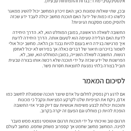
אינסטינקטיבי מולד: בגרות והתפתחות טבעית).
ובכן, שתי שאלות טמונות כאן: האם זיכרון המחשב יכול להשיג ממאגר
כלשהו כזו כמות של ידע? האם תוכנת מחשב יכולה לעבד ידע שכזה
ולהסיק ממנו מסקנות הגיוניות?
התשובה לשאלה הראשונה, במובן המוחלט הוא, לא. הדרך היחידה
לדעת האם הגלידה טעימה הוא לטעום אותה. הדרך היחידה לדעת
איך מרגישה בגידה היא בעצם להיות נבגד וכן הלאה. מחשב יכול אולי
לשמור בזיכרונו תיאור של דברים כאלה אך בפירוש לא יכול לאחסן
רגשות. התשובה לשאלה השנייה, במובן המוחלט הוא, שוב, לא.
הפרשנות של ידע שכזה על ידי תוכנה שלא רכשה אותו בצורה טבעית
תוביל בצורה בלתי נמנעת לתוצאות חסרות פשר.
לסיכום המאמר
אם לרגע רק נפסיק לחלום על אדם שיוצר תוכנה שמסוגלת לחשוב כמו
אדם, ניקח את הציפיות שלנו לקרקע המציאות ונקבל כי מכונות
ותוכנות יכולות לבצע משימות אנושיות עם דיוק סביר אזי התשובה
הופכת להיות כן מוחלט וגם הפעם זה יקרה בקרוב.
תרגום טוב ואיכותי על ידי תוכנות תרגום אוטומטי נמצא ממש מעבר
לפינה. המחשב מחשב שחמט אך קספרוב משחק שחמט. מחשב לעולם