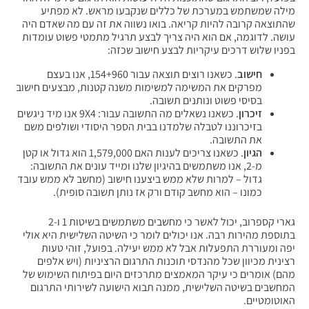
מילה שמשתמש במערכת של כללים שנקבעו מראש. לא מפתיע
שהתוצאה קרובה להיות קריאה. בואו נשווה את זה עם מה שאדם היה
עושה. לדוגמה, אם הוא היה צריך לבצע תרגיל מתמטי פשוט עומדות
בפניו שלוש דרכים עיקריות לבצע חישוב שכזה:
חישוב
. כשאנו רוצים תוצאה עבור 154+960, אנו בעצם
מפרקים את המשימה למשימות משנה קטנות, מבצעים חישוב
בסיסי פשוט ונותנים תשובה.
זיכרון
. כשאנו נשאלים מה התשובה עבור: 9X4 אנו מיד ניגשים
בזיכרוננו לטבלה שלמדנו בבית הספר היסודי ושולפים משם
את התשובה.
הגיון
. כשאנו צריכים לענות האם 1,579,000 הוא גדול או קטן
מ-2, אנו משתמשים בהיגיון שלנו ומייד עונים את התשובה:
גדול – למרות שלא ממש ביצענו חישוב (מחשב לא ממש עובד
כמונו – הוא מחשב קודם ורק אז נותן תשובה סופית).
גארי קספרוב, יכול לאשר כי מחשבים משתמשים בשיטות 1 ו-2
בתוספת מהירות רבה. אנו יכולים לומר כי השיטה השלישית היא אולי
יפה ומעוררת התפעלות אבל לא ממש יעילה. בפועל, זוהי טעות
רצינית מכיוון שכל מהנדסי תוכנות התרגום הרציניות (ויש אלפים
מהם) אומרים כי עיקר המאמצים מתרכזים היום בפיתוח השימוש של
המחשבים בשיטה השלישית, ממנה תבוא הישועה לשירותי התרגום
האוטומטיים.