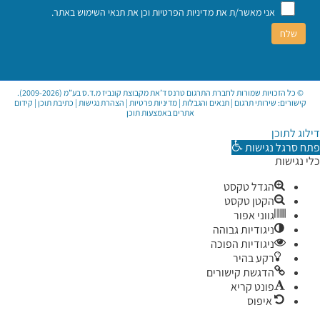
אני מאשר/ת את
מדיניות הפרטיות
וכן את
תנאי השימוש באתר
.
© כל הזכויות שמורות לחברת התרגום טרנס ד’את מקבוצת קונביז מ.ד.ס בע”מ (2009-2026).
קישורים:
שירותי תרגום
|
תנאים והגבלות
|
מדיניות פרטיות
|
הצהרת נגישות
|
כתיבת תוכן
|
קידום
אתרים באמצעות תוכן
דילוג לתוכן
פתח סרגל נגישות
כלי נגישות
הגדל טקסט
הקטן טקסט
גווני אפור
ניגודיות גבוהה
ניגודיות הפוכה
רקע בהיר
הדגשת קישורים
פונט קריא
איפוס