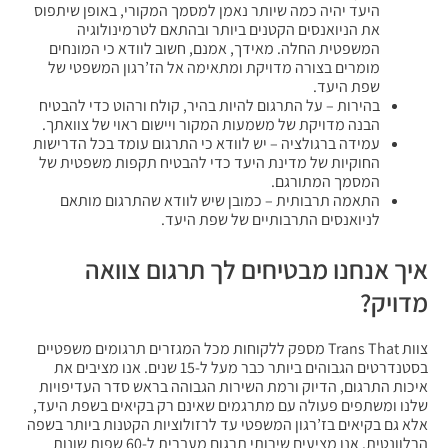
היעד יהיה כמה שיותר נאמן למסמך המקורי, באופן שיתפוס
את הניואנסים הקטנים ביותר ובהתאם לטרמינולוגיה
המשפטית החלה. מאידך, אמנם, חשוב לוודא כי המונחים
מומרים בצורה מדויקת ומתאימה אל הז’רגון המשפטי של
שפת היעד.
בהירות – על התרגום להיות בהיר, קולח ורהוט כדי להבטיח
הבנה מדויקת של משמעות המקור ויישום ראוי של צוואתך.
עמידה ברגולציה – יש לוודא כי התרגום עומד בכל הדרישות
החוקיות של מדינת היעד כדי להבטיח תקפות משפטית של
המסמך המתורגם.
התאמה תרבותית – כמובן שיש לוודא שהתרגום מותאם
לניואנסים התרבותיים של שפת היעד.
איך אנחנו מבטיחים לך תרגום צוואה
מדויק?
צוות Trans That מספק ללקוחות מכל המגזרים תרגומים משפטיים
בסטנדרטים הגבוהים ביותר כבר מעל ל-15 שנים. אנו מציבים את
איכות התרגום, הדיוק ורמת השירות הגבוהה בראש סדר העדיפויות
שלנו ומשתפים פעולה עם מתרגמים שאינם רק בקיאים בשפת היעד,
אלא גם בקיאים בז’רגון המשפטי עד לרזולוציות הקטנות ביותר בשפה
הרלוונטית. אנו מציעים שירותי תרגום מעברית ל-60 שפות שונות