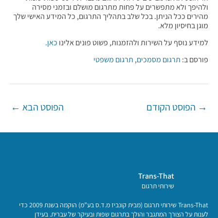
ולהיפך ולא מתפשרים על פחות מתרגום מושלם ובזמני מסירה
מהירים ככל הניתן. בכל שלב בתהליך התרגום, כל המידע האישי שלך
מוגן בחיסיון מלא.
למידע נוסף על השירות ולהזמנות, פשוט פונים אלינו
כאן.
פורסם ב:
תרגום מסמכים
,
תרגום משפטי
Post
→
הפוסט הקודם
הפוסט הבא
←
navigation
Trans-That
שירותי תרגום
Trans-That שירותי תרגום (מבית קונביז מ.ד.ס בע”מ) הוקמה בשנת 2009 כדי
לענות על הצורך המתגבר והולך בתרגום שפות ובעיקר של עברית. בעידן