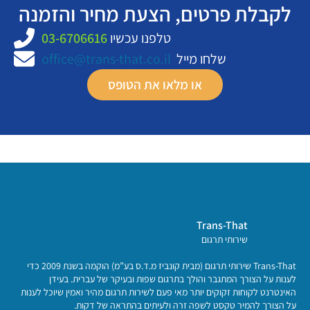
לקבלת פרטים, הצעת מחיר והזמנה
טלפנו עכשיו
03-6706616
שלחו מייל
office@trans-that.co.il
או מלאו את הטופס
Trans-That
שירותי תרגום
Trans-That שירותי תרגום (מבית קונביז מ.ד.ס בע”מ) הוקמה בשנת 2009 כדי
לענות על הצורך המתגבר והולך בתרגום שפות ובעיקר של עברית. בעידן
האינטרנט לקוחות זקוקים יותר מאי פעם לשירות תרגום מהיר ואמין שיוכל לענות
על הצורך להמיר טקסט לשפה זרה ולעיתים בהתראה של דקות.