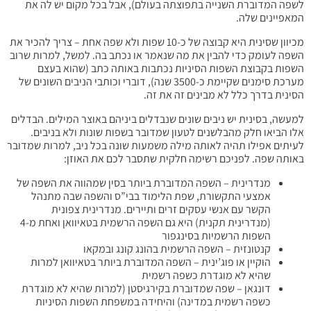
לשפה המדוברת השנייה בתפוצתה בעולם), אבל בכל מקום יש לה את
המאפיינים שלה.
מכיוון שסינית היא קבוצה של כ-10 שפות ולא שפה אחת – צריך להכיר את
השפה לעומק כדי להבין את מה שנאמר או נכתב בה. למשל, למרות שרוב
השפות בקבוצת השפות הסיניות נכתבות באותה כתב (שהוא בעצם
מערכת סימנים שקיימת כ-3500 שנה), דוברי וכותבי הניבים השונים של
הסינית בדרך כלל לא מבינים זה את זה.
למעשה, בסינית יש ניבים שונים שנבדלים ביניהם באוצר המילים. הבדלים
אלו הביאו חלק מהבלשנים לטעון שמדובר בשפות שונות ולא בניבים.
לעיתים אפילו תהיה לאותה מילה משמעות שונה בכל ניב, למרות שמדובר
באותה שפה. לפניכם רשימה חלקית שתסבר לכם את האוזן:
מנדרינית – השפה המדוברת ביותר בסין שמהווה את השפה של
אמצעי התקשורת, שפת הלימוד בבי”ס והשפה שבה מתנהל
הקשר עם אנשי עסקים זרים ותיירים. מנדרינית צפונית
(מנדרינית תקנית) היא גם השפה הרשמית בטאיוואן ואחת מ-4
השפות הרשמיות בסינגפור
קנטונזית – השפה הרשמית בהונג קונג ובמקאו
הוקיין או פוג’ינית – השפה המדוברת ביותר בטאיוואן למרות
שהיא לא מוגדרת כשפה רשמית
דונגאן – שפה שמדוברת בקירגיסטן (למרות שהיא לא מוגדרת
כשפה רשמית במדינה) והיחידה במשפחת השפות הסיניות