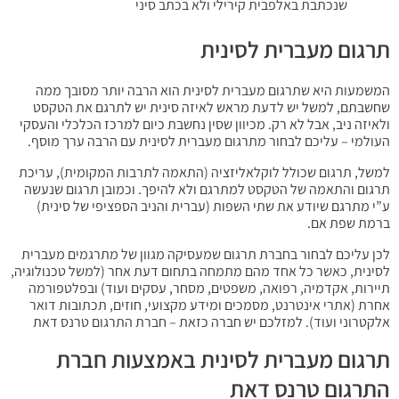
שנכתבת באלפבית קירילי ולא בכתב סיני
תרגום מעברית לסינית
המשמעות היא שתרגום מעברית לסינית הוא הרבה יותר מסובך ממה
שחשבתם, למשל יש לדעת מראש לאיזה סינית יש לתרגם את הטקסט
ולאיזה ניב, אבל לא רק. מכיוון שסין נחשבת כיום למרכז הכלכלי והעסקי
העולמי – עליכם לבחור מתרגום מעברית לסינית עם הרבה ערך מוסף.
למשל, תרגום שכולל לוקלאליזציה (התאמה לתרבות המקומית), עריכת
תרגום והתאמה של הטקסט למתרגם ולא להיפך. וכמובן תרגום שנעשה
ע”י מתרגם שיודע את שתי השפות (עברית והניב הספציפי של סינית)
ברמת שפת אם.
לכן עליכם לבחור בחברת תרגום שמעסיקה מגוון של מתרגמים מעברית
לסינית, כאשר כל אחד מהם מתמחה בתחום דעת אחר (למשל טכנולוגיה,
תיירות, אקדמיה, רפואה, משפטים, מסחר, עסקים ועוד) ובפלטפורמה
אחרת (אתרי אינטרנט, מסמכים ומידע מקצועי, חוזים, תכתובות דואר
אלקטרוני ועוד). למזלכם יש חברה כזאת – חברת התרגום טרנס דאת
תרגום מעברית לסינית באמצעות חברת
התרגום טרנס דאת