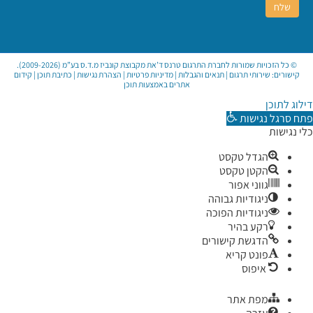
© כל הזכויות שמורות לחברת התרגום טרנס ד’את מקבוצת קונביז מ.ד.ס בע”מ (2009-2026).
קישורים:
שירותי תרגום
|
תנאים והגבלות
|
מדיניות פרטיות
|
הצהרת נגישות
|
כתיבת תוכן
|
קידום
אתרים באמצעות תוכן
דילוג לתוכן
פתח סרגל נגישות
כלי נגישות
הגדל טקסט
הקטן טקסט
גווני אפור
ניגודיות גבוהה
ניגודיות הפוכה
רקע בהיר
הדגשת קישורים
פונט קריא
איפוס
מפת אתר