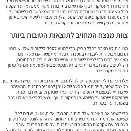
אנו מבינים שטקסט מהווה נתח מנשמתה החיה של תרבות ומיישמים את
ההיכרות המעמיקה והבקיאות שלנו בתרבות המקור ממנה מגיע הטקסט
בכל משימת תרגום שעומדת לפנינו. זהו הכוח שמאפשר לנו לשמור על
המשמעות העמוקה ביותר של התוכן שלך ולהעבירו לשפת היעד באופן
אחראי, מדויק ושירגיש טבעי וברור לקורא בעברית.
צוות מנצח המחויב לתוצאות הטובות ביותר
מצוינות לא נוצרת בחלל הריק. כדי להגיע לספק ללקוחות שלנו שירותי
תרגום מבולגרית לעברית בסטנדרט בלתי מתפשר, אנו משקיעים
מאמצים רבים כדי לגייס לשורותינו אנשי מקצוע מובילים בתחומם,
השולטים בשפה הבולגרית על בוריה ובקיאים בעולמות מונחים של מגוון
תחומים מקצועיים.
אלו הכלים הללו שמאפשרים לנו לתרגם טקסט באופן חי, גמיש ויצירתי. בין
כל צמד שפות, קיים תמיד הפער שלא ניתן להעביר בתרגום. המשימה
שלנו היא לצמצם את הפער הזה עד כמה שניתן ולהבטיח בו זמנית
שהטקסט ישמור על משמעותו המקורית, אך יורגש בקריאה כאילו נכתב
בשפת היעד במקורו.
כדי לשמר את האיכות שלקוחותינו התרגלו אליה, אנו מייעדים לכל
משימה את המתרגם המוכשר ביותר לתחום הידע הרלוונטי ובעל ניסיון
בעבודה עם טקסטים מהסוג הדורש תרגום. עם סיום התרגום, עובר
הטקסט עריכה והגהה קפדנית ונמסר אליך כשהוא מוכן לעבודה ללא כל