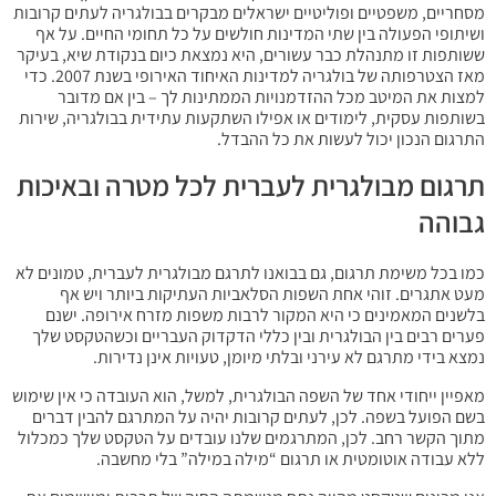
מסחריים, משפטיים ופוליטיים ישראלים מבקרים בבולגריה לעתים קרובות
ושיתופי הפעולה בין שתי המדינות חולשים על כל תחומי החיים. על אף
ששותפות זו מתנהלת כבר עשורים, היא נמצאת כיום בנקודת שיא, בעיקר
מאז הצטרפותה של בולגריה למדינות האיחוד האירופי בשנת 2007. כדי
למצות את המיטב מכל ההזדמנויות הממתינות לך – בין אם מדובר
בשותפות עסקית, לימודים או אפילו השתקעות עתידית בבולגריה, שירות
התרגום הנכון יכול לעשות את כל ההבדל.
תרגום מבולגרית לעברית לכל מטרה ובאיכות
גבוהה
כמו בכל משימת תרגום, גם בבואנו לתרגם מבולגרית לעברית, טמונים לא
מעט אתגרים. זוהי אחת השפות הסלאביות העתיקות ביותר ויש אף
בלשנים המאמינים כי היא המקור לרבות משפות מזרח אירופה. ישנם
פערים רבים בין הבולגרית ובין כללי הדקדוק העבריים וכשהטקסט שלך
נמצא בידי מתרגם לא עירני ובלתי מיומן, טעויות אינן נדירות.
מאפיין ייחודי אחד של השפה הבולגרית, למשל, הוא העובדה כי אין שימוש
בשם הפועל בשפה. לכן, לעתים קרובות יהיה על המתרגם להבין דברים
מתוך הקשר רחב. לכן, המתרגמים שלנו עובדים על הטקסט שלך כמכלול
ללא עבודה אוטומטית או תרגום “מילה במילה” בלי מחשבה.