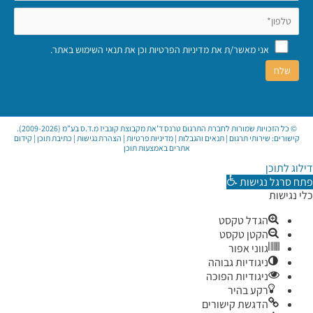
אני מאשר/ת את
מדיניות הפרטיות
וכן את
תנאי השימוש באתר
.
© כל הזכויות שמורות לחברת התרגום טרנס ד’את מקבוצת קונביז מ.ד.ס בע”מ (2009-2026).
קישורים:
שירותי תרגום
|
תנאים והגבלות
|
מדיניות פרטיות
|
הצהרת נגישות
|
כתיבת תוכן
|
קידום
אתרים באמצעות תוכן
דילוג לתוכן
פתח סרגל נגישות
כלי נגישות
הגדל טקסט
הקטן טקסט
גווני אפור
ניגודיות גבוהה
ניגודיות הפוכה
רקע בהיר
הדגשת קישורים